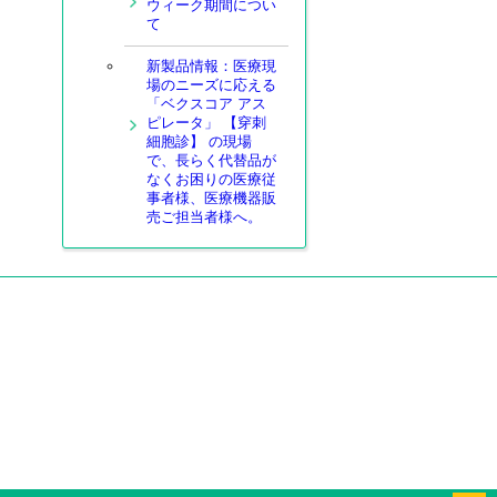
ウィーク期間につい
て
新製品情報：医療現
場のニーズに応える
「ベクスコア アス
ピレータ」 【穿刺
細胞診】 の現場
で、長らく代替品が
なくお困りの医療従
事者様、医療機器販
売ご担当者様へ。