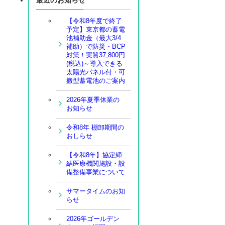
【令和8年度で終了
予定】東京都の蓄電
池補助金（最大3/4
補助）で防災・BCP
対策！実質37,800円
(税込)～導入できる
太陽光パネル付・可
搬型蓄電池のご案内
2026年夏季休業の
お知らせ
令和8年 棚卸期間の
おしらせ
【令和8年】協定締
結医療機関施設・設
備整備事業について
サマータイムのお知
らせ
2026年ゴールデン