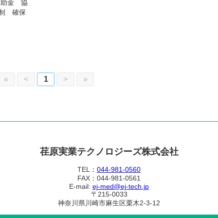
補助金 協
体制 確保
«
<
1
>
»
荏原実業テクノロジーズ株式会社
TEL：
044-981-0560
FAX：044-981-0561
E-mail:
ej-med@ej-tech.jp
〒215-0033
神奈川県川崎市麻生区栗木2-3-12