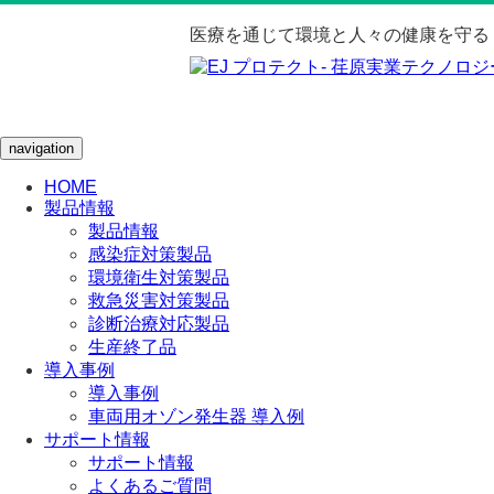
医療を通じて環境と人々の健康を守る
navigation
HOME
製品情報
製品情報
感染症対策製品
環境衛生対策製品
救急災害対策製品
診断治療対応製品
生産終了品
導入事例
導入事例
車両用オゾン発生器 導入例
サポート情報
サポート情報
よくあるご質問