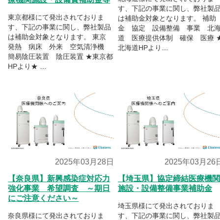
す、下記の事業に関し、弊社製
東京都様にて発出されておりま
は補助金対象となります。 補助
す、下記の事業に関し、弊社製品
金 協定 設備整備 事業 北
は補助金対象となります。 東京
道 医療提供体制 確保 医療 
発熱 病床 外来 空気清浄機
北海道HPより…
簡易陰圧装置 陰圧装置 ★東京都
HPより★ …
2025年03月28日
2025年03月26
【奈良県】新興感染症対応力
【埼玉県】協定締結医療機関
強化事業 希望調査 ～期日
施設・設備整備事業補助金
にご注意ください～
埼玉県様にて発出されておりま
奈良県様にて発出されておりま
す、下記の事業に関し、弊社製