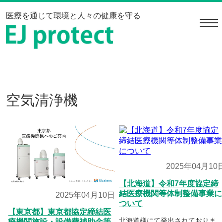
医療を通じて環境と人々の健康を守る
navi
空気清浄機
2025年04月10
【北海道】令和7年度協定締
結医療機関等体制整備事業に
2025年04月10日
ついて
【東京都】東京都協定締結医
北海道様にて発出されておりま
療機関施設・設備費補助金等