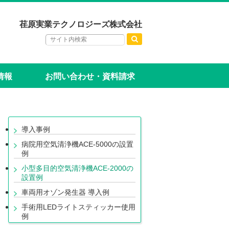
荏原実業テクノロジーズ株式会社
情報
お問い合わせ・資料請求
導入事例
病院用空気清浄機ACE-5000の設置
例
小型多目的空気清浄機ACE-2000の
設置例
車両用オゾン発生器 導入例
手術用LEDライトスティッカー使用
例