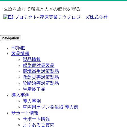
医療を通じて環境と人々の健康を守る
navigation
HOME
製品情報
製品情報
感染症対策製品
環境衛生対策製品
救急災害対策製品
診断治療対応製品
生産終了品
導入事例
導入事例
車両用オゾン発生器 導入例
サポート情報
サポート情報
よくあるご質問