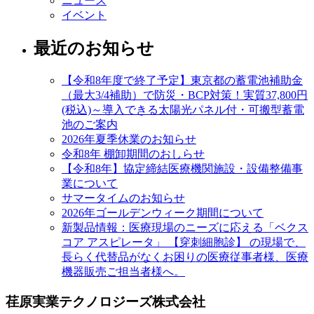
ニュース
イベント
最近のお知らせ
【令和8年度で終了予定】東京都の蓄電池補助金
（最大3/4補助）で防災・BCP対策！実質37,800円
(税込)～導入できる太陽光パネル付・可搬型蓄電
池のご案内
2026年夏季休業のお知らせ
令和8年 棚卸期間のおしらせ
【令和8年】協定締結医療機関施設・設備整備事
業について
サマータイムのお知らせ
2026年ゴールデンウィーク期間について
新製品情報：医療現場のニーズに応える「ベクス
コア アスピレータ」 【穿刺細胞診】 の現場で、
長らく代替品がなくお困りの医療従事者様、医療
機器販売ご担当者様へ。
荏原実業テクノロジーズ株式会社