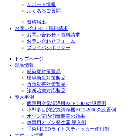
サポート情報
よくあるご質問
資格届出
お問い合わせ・資料請求
お問い合わせ・資料請求
お問い合わせフォーム
プライバシポリシー
トップページ
製品情報
感染症対策製品
環境衛生対策製品
救急災害対策製品
診断治療対応製品
導入事例
病院用空気清浄機ACE-5000の設置例
小型多目的空気清浄機ACE-2000の設置例
オゾン室内消毒装置の効果
車両用オゾン発生器 導入例
手術用LEDライトスティッカー使用例
サポート情報