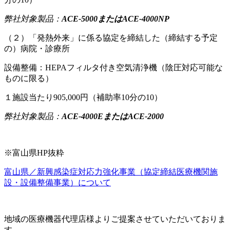
弊社対象製品：
ACE-5000またはACE-4000NP
（２）「発熱外来」に係る協定を締結した（締結する予定
の）病院・診療所
設備整備：HEPAフィルタ付き空気清浄機（陰圧対応可能な
ものに限る）
１施設当たり905,000円（補助率10分の10）
弊社対象製品：
ACE-4000EまたはACE-2000
※富山県HP抜粋
富山県／新興感染症対応力強化事業（協定締結医療機関施
設・設備整備事業）について
地域の医療機器代理店様よりご提案させていただいておりま
す。