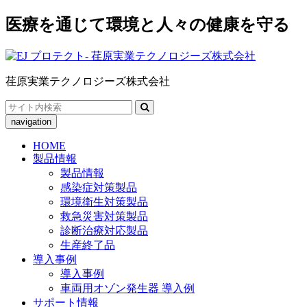
医療を通じて環境と人々の健康を守る
荏原実業テクノロジーズ株式会社
Search
for:
navigation
HOME
製品情報
製品情報
感染症対策製品
環境衛生対策製品
救急災害対策製品
診断治療対応製品
生産終了品
導入事例
導入事例
車両用オゾン発生器 導入例
サポート情報