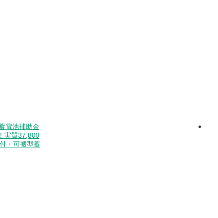
蓄電池補助金
実質37,800
ル付・可搬型蓄