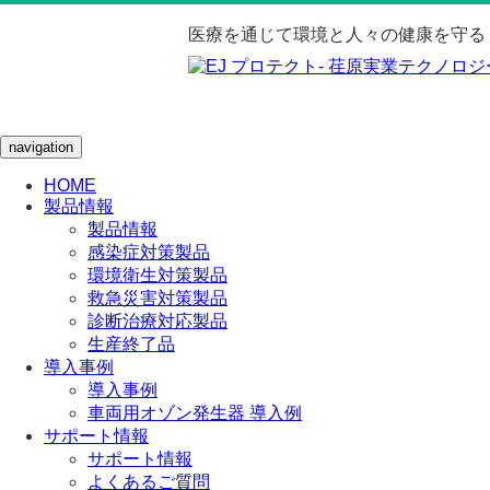
医療を通じて環境と人々の健康を守る
navigation
HOME
製品情報
製品情報
感染症対策製品
環境衛生対策製品
救急災害対策製品
診断治療対応製品
生産終了品
導入事例
導入事例
車両用オゾン発生器 導入例
サポート情報
サポート情報
よくあるご質問