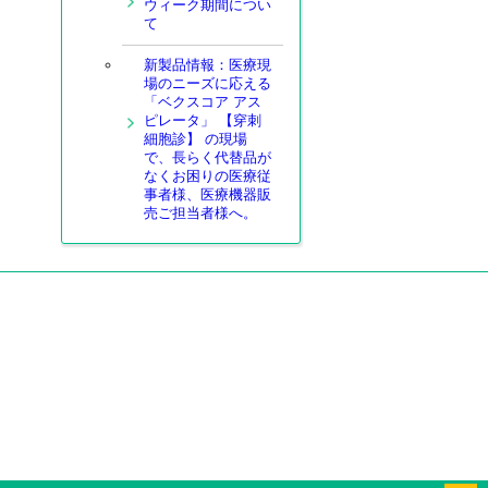
ウィーク期間につい
て
新製品情報：医療現
場のニーズに応える
「ベクスコア アス
ピレータ」 【穿刺
細胞診】 の現場
で、長らく代替品が
なくお困りの医療従
事者様、医療機器販
売ご担当者様へ。