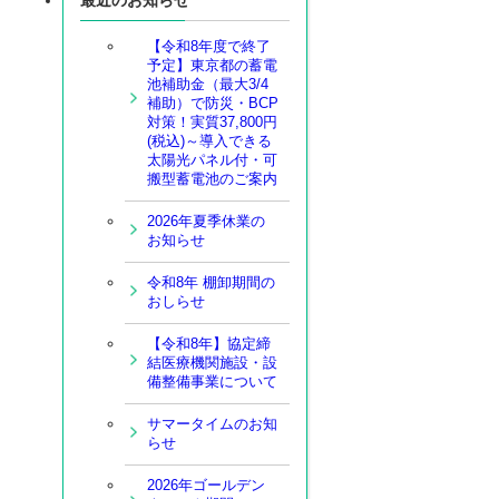
【令和8年度で終了
予定】東京都の蓄電
池補助金（最大3/4
補助）で防災・BCP
対策！実質37,800円
(税込)～導入できる
太陽光パネル付・可
搬型蓄電池のご案内
2026年夏季休業の
お知らせ
令和8年 棚卸期間の
おしらせ
【令和8年】協定締
結医療機関施設・設
備整備事業について
サマータイムのお知
らせ
2026年ゴールデン