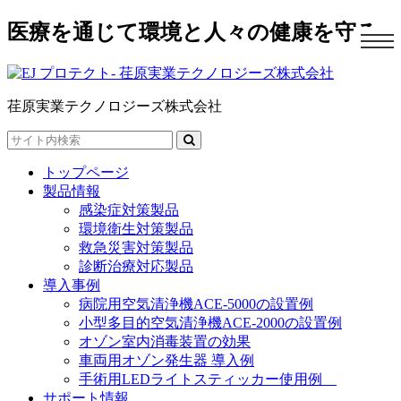
医療を通じて環境と人々の健康を守る
navi
荏原実業テクノロジーズ株式会社
Search
for:
トップページ
製品情報
感染症対策製品
環境衛生対策製品
救急災害対策製品
診断治療対応製品
導入事例
病院用空気清浄機ACE-5000の設置例
小型多目的空気清浄機ACE-2000の設置例
オゾン室内消毒装置の効果
車両用オゾン発生器 導入例
手術用LEDライトスティッカー使用例
サポート情報