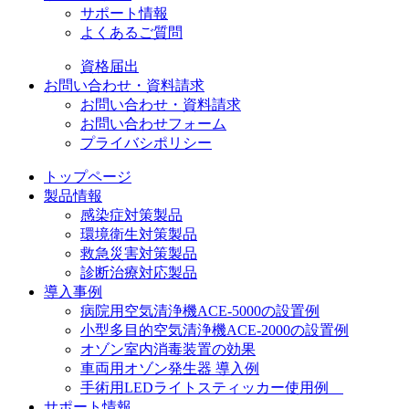
サポート情報
よくあるご質問
資格届出
お問い合わせ・資料請求
お問い合わせ・資料請求
お問い合わせフォーム
プライバシポリシー
トップページ
製品情報
感染症対策製品
環境衛生対策製品
救急災害対策製品
診断治療対応製品
導入事例
病院用空気清浄機ACE-5000の設置例
小型多目的空気清浄機ACE-2000の設置例
オゾン室内消毒装置の効果
車両用オゾン発生器 導入例
手術用LEDライトスティッカー使用例
サポート情報