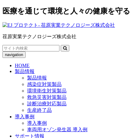
医療を通じて環境と人々の健康を守る
荏原実業テクノロジーズ株式会社
Search
for:
navigation
HOME
製品情報
製品情報
感染症対策製品
環境衛生対策製品
救急災害対策製品
診断治療対応製品
生産終了品
導入事例
導入事例
車両用オゾン発生器 導入例
サポート情報