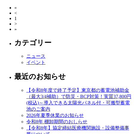
«
<
1
>
»
カテゴリー
ニュース
イベント
最近のお知らせ
【令和8年度で終了予定】東京都の蓄電池補助金
（最大3/4補助）で防災・BCP対策！実質37,800円
(税込)～導入できる太陽光パネル付・可搬型蓄電
池のご案内
2026年夏季休業のお知らせ
令和8年 棚卸期間のおしらせ
【令和8年】協定締結医療機関施設・設備整備事