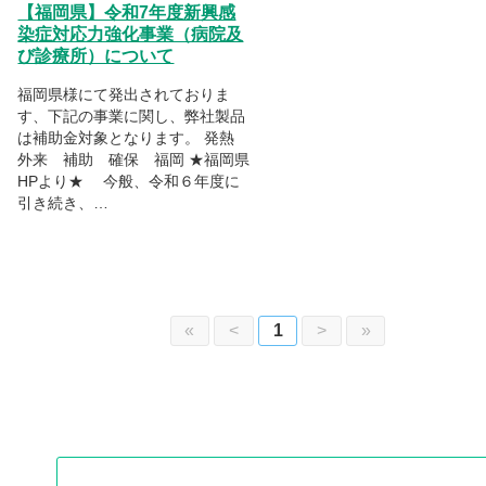
【福岡県】令和7年度新興感
染症対応力強化事業（病院及
び診療所）について
福岡県様にて発出されておりま
す、下記の事業に関し、弊社製品
は補助金対象となります。 発熱
外来 補助 確保 福岡 ★福岡県
HPより★ 今般、令和６年度に
引き続き、…
«
<
1
>
»