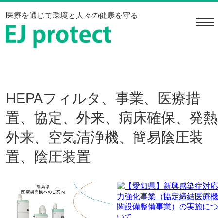
医療を通じて環境と人々の健康を守る
navi
HEPAフィルタ、事業、医療措
置、協定、外来、病床確保、発熱
外来、空気清浄機、簡易陰圧装
置、陰圧装置